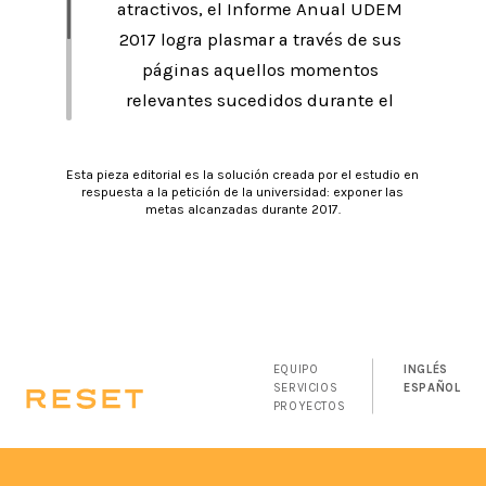
atractivos, el Informe Anual UDEM
2017 logra plasmar a través de sus
páginas aquellos momentos
relevantes sucedidos durante el
año. Al mismo tiempo, a través de
sus colores, se transmite la esencia
Esta pieza editorial es la solución creada por el estudio en
de la institución y los pilares que
respuesta a la petición de la universidad: exponer las
metas alcanzadas durante 2017.
rigen su desarrollo.
EQUIPO
INGLÉS
SERVICIOS
ESPAÑOL
PROYECTOS