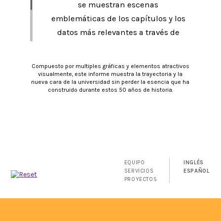
se muestran escenas
emblemáticas de los capítulos y los
datos más relevantes a través de
gráficos, iconos y fotografías con el
fin de volverlo atractivo, dinámico y
Compuesto por multiples gráficas y elementos atractivos
fácil de entender.
visualmente, este informe muestra la trayectoria y la
nueva cara de la universidad sin perder la esencia que ha
construido durante estos 50 años de historia.
EQUIPO
INGLÉS
SERVICIOS
ESPAÑOL
PROYECTOS