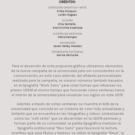
CRÉDITOS:
DIRECCIÓN CREATIVA Y ARTE
Erika Múzquiz
Julián Iñiguez
DISEÑO
Zilia Zentella
Ana Cristina Espinosa
DISEÑO DE GRÁFICOS
Mario Campos
ANIMACIÓN
Javier Halley Morales
FOTOGRAFÍA EDITORIAL
Karina Zertuche
Para el desarrollo de esta propuesta gráfica, utilizamos elementos
de la nueva campaña de la universidad para ser consistentes en la
comunicación, en este caso además del alfabeto personalizado
realizado para la campaña, se crearon números también basados
en la tipografía “Work Sans” para crear formas que refuerzan los
pilares UDEM al mismo tiempo que funcionan como ventanas hacia
el interior de la universidad para visualizar sus logros en este 2019.
Además a través de estas ventanas se muestra el ADN de la
universidad que consiste en un sistema de color más actualizado y
brillante que se encuentra en las fotografías y videos simbolizando
como los “soft skills” que se desarrollan en la UDEM permean y
forman parte de su comunidad. La paleta tipográfica mantuvo la
tipografía institucional “Neo Sans” para favorecer la lectura,
mientras que para títulos y balazos se utilizo la tipografía “Nexa”, la